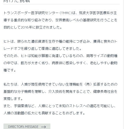
向けた挑戦
トランスボーダー医学研究センター (TMRC)は、筑波大学医学医療系が主
導する重点的な取り組みであり、世界最高レベルの基礎研究を行うことを
目的として2016年に設立されました。
ヒトは、限られた遺伝資源を生存や種の維持につぎ込み、獲得と喪失のト
レードオフを繰り返して環境に適応してきました。
そのため、ヒトは知能が顕著に発達しているものの、同等サイズの動物種
の中では、筋力が大きく劣り、病原体に感染しやすく、老化しやすい動物
種です。
私たちは、人類が現在使用できていない生理機能を（再）拡張するための
基盤的な分子機構を理解し、介入技術を開発することで、健康長寿社会を
実現します。
また、宇宙環境など、人類にとって未知のストレスへの適応を可能にし、
人類の活動圏の拡大にも貢献することをめざします。
DIRECTOR's MESSAGE