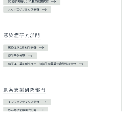
BC癌研究所リンパ腫病態研究室
メタボロゲノミクス分野
感染症研究部門
感染体宿主動態学分野
疫学予防分野
病原体・薬剤耐性検出・抗微生物薬薬物動態解析分野
創薬支援研究部門
インフォマティクス分野
がん免疫治療研究分野
Japanese
English
幹細胞治療分野